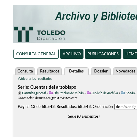
CONSULTA GENERAL
ARCHIVO
PUBLICACIONES
HEME
Consulta
Resultados
Detalles
Dossier
Novedades
‹ Volver a los resultados
Serie: Cuentas del arzobispo
Consulta general
>
Diputación de Toledo
>
Servicio de Archivo
>
Fondo H
Ordenación de más antiguo a más reciente.
Página
13
de
68.543
.
Resultados:
68.543
.
Ordenación
Serie (0 elementos)