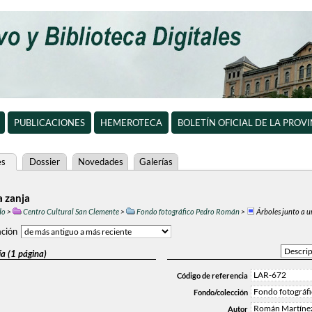
PUBLICACIONES
HEMEROTECA
BOLETÍN OFICIAL DE LA PROV
es
Dossier
Novedades
Galerías
a zanja
do
>
Centro Cultural San Clemente
>
Fondo fotográfico Pedro Román
>
Árboles junto a 
ción
a (1 página)
LAR-672
Código de referencia
Fondo fotográf
Fondo/colección
Román Martínez
Autor