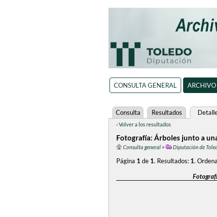
CONSULTA GENERAL
ARCHIVO
Consulta
Resultados
Detall
‹ Volver a los resultados
Fotografía: Árboles junto a un
Consulta general
>
Diputación de Tole
Página
1
de
1
.
Resultados:
1
.
Ordena
Fotografí