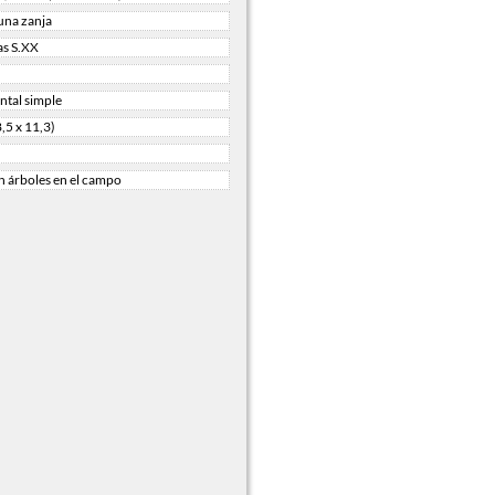
una zanja
as S.XX
tal simple
8,5 x 11,3)
n árboles en el campo