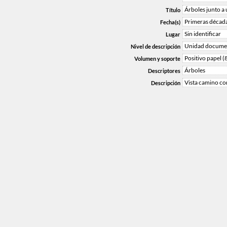
Árboles junto a 
Título
Primeras décad
Fecha(s)
Sin identificar
Lugar
Unidad documen
Nivel de descripción
Positivo papel (
Volumen y soporte
Árboles
Descriptores
Vista camino co
Descripción