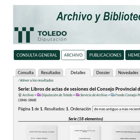
CONSULTA GENERAL
ARCHIVO
PUBLICACIONES
HEME
Consulta
Resultados
Detalles
Dossier
Novedades
‹ Volver a los resultados
Serie: Libros de actas de sesiones del Consejo Provincial
Archivo
>
Diputación de Toledo
>
Servicio de Archivo
>
Fondo Consejo Pr
(1846-1868)
Página
1
de
1
.
Resultados:
1
.
Ordenación
Serie (18 elementos)