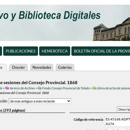
PUBLICACIONES
HEMEROTECA
BOLETÍN OFICIAL DE LA PROV
es
Dossier
Novedades
Galerías
de sesiones del Consejo Provincial. 1868
do
>
Servicio de Archivo
>
Fondo Consejo Provincial de Toledo
>
Libros de actas de sesion
 sesiones del Consejo Provincial. 1868
ción
as (293 páginas)
ES.45168.ADPTO
Código de referencia
A174