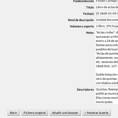
Fondo Consejo P
Fondo/colección
Libro de actas d
Título
[f] 1868-01-04 
Fecha(s)
Unidad docume
Nivel de descripción
1 libro, 291 hoja
Volumen y soporte
"Actas civiles":
Notas
que pasan a info
enero a 24 de se
Destacamos inf
pueblos de la pr
"Actas de quint
alistamiento, su
etc, sesiones de
1868 (fols. 127-
Doble foliación o
otro de quintas.
correlativa a tod
Quintas, Reempl
Descriptores
públicas munici
Elecciones muni
municipales