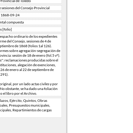
rovincial de Toledo
e sesiones del Consejo Provincial
/ 1868-09-24
ntal compuesta
s [folio]
 despacho ordinario de los expedientes
rme del Consejo, sesiones de 4 de
ptiembre de 1868 (folios 1al 126).
ormes sobre agregación-segregación de
ovincia: sesión de 18 de enero (fol.5 vº).
as": reclamaciones producidas sobre el
stituciones, alegación de exenciones,
l 26 de enero al 22 de septiembre de
 291).
riginal, por un lado actas civiles y por
 No obstante, se ha dado una foliación
o el libro por el Archivo.
azos, Ejército, Quintos, Obras
pales, Presupuestos municipales,
cipales, Repartimientos de cargas