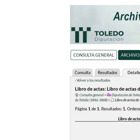
CONSULTA GENERAL
ARCHIVO
Consulta
Resultados
Detall
‹ Volver a los resultados
Libro de actas: Libro de actas 
Consulta general
>
Diputación de Tole
de Toledo (1846-1868)
>
Libro de actas de
Página
1
de
1
.
Resultados:
1
.
Ordena
Libro de act