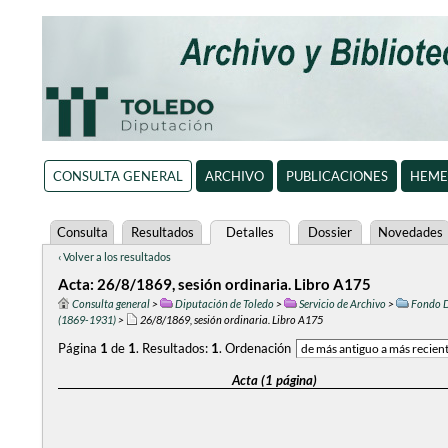
CONSULTA GENERAL
ARCHIVO
PUBLICACIONES
HEME
Consulta
Resultados
Detalles
Dossier
Novedades
‹ Volver a los resultados
Acta: 26/8/1869, sesión ordinaria. Libro A175
Consulta general
>
Diputación de Toledo
>
Servicio de Archivo
>
Fondo D
(1869-1931)
>
26/8/1869, sesión ordinaria. Libro A175
Página
1
de
1
.
Resultados:
1
.
Ordenación
Acta (1 página)