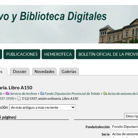
PUBLICACIONES
HEMEROTECA
BOLETÍN OFICIAL DE LA PROV
es
Dossier
Novedades
Galerías
aria. Libro A150
do
>
Servicio de Archivo
>
Fondo Diputación Provincial de Toledo
>
Actas de sesiones de
1937-1939)
>
7/12/1937, sesión ordinaria. Libro A150
ción
6 páginas)
Fondo Diputació
Fondo/colección
Actas de sesion
Serie