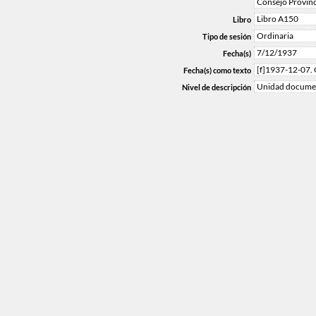
Consejo Provinc
Libro A150
Libro
Ordinaria
Tipo de sesión
7/12/1937
Fecha(s)
[f]1937-12-07.
Fecha(s) como texto
Unidad documen
Nivel de descripción