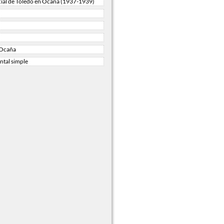
ial de Toledo en Ocaña (1937-1939)
 Ocaña
tal simple