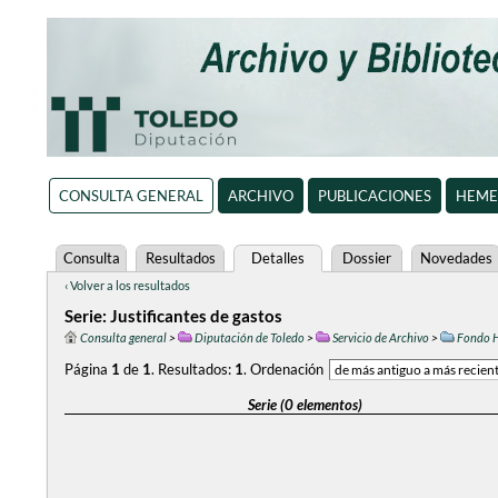
CONSULTA GENERAL
ARCHIVO
PUBLICACIONES
HEME
Consulta
Resultados
Detalles
Dossier
Novedades
‹ Volver a los resultados
Serie: Justificantes de gastos
Consulta general
>
Diputación de Toledo
>
Servicio de Archivo
>
Fondo H
Página
1
de
1
.
Resultados:
1
.
Ordenación
Serie (0 elementos)