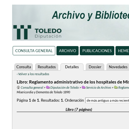
CONSULTA GENERAL
ARCHIVO
PUBLICACIONES
HEME
Consulta
Resultados
Detalles
Dossier
Novedades
‹ Volver a los resultados
Libro: Reglamento administrativo de los hospitales de M
Consulta general
>
Diputación de Toledo
>
Servicio de Archivo
>
Reglame
Misericordia y Dementes de Toledo 1890
Página
1
de
1
.
Resultados:
1
.
Ordenación
Libro (7 páginas)