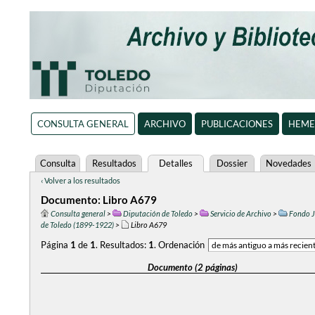
CONSULTA GENERAL
ARCHIVO
PUBLICACIONES
HEME
Consulta
Resultados
Detalles
Dossier
Novedades
‹ Volver a los resultados
Documento: Libro A679
Consulta general
>
Diputación de Toledo
>
Servicio de Archivo
>
Fondo J
de Toledo (1899-1922)
>
Libro A679
Página
1
de
1
.
Resultados:
1
.
Ordenación
Documento (2 páginas)