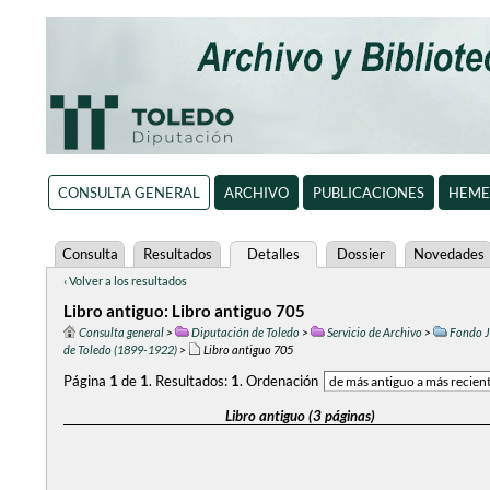
CONSULTA GENERAL
ARCHIVO
PUBLICACIONES
HEME
Consulta
Resultados
Detalles
Dossier
Novedades
‹ Volver a los resultados
Libro antiguo: Libro antiguo 705
Consulta general
>
Diputación de Toledo
>
Servicio de Archivo
>
Fondo J
de Toledo (1899-1922)
>
Libro antiguo 705
Página
1
de
1
.
Resultados:
1
.
Ordenación
Libro antiguo (3 páginas)