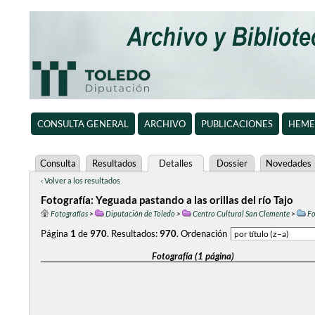
CONSULTA GENERAL
ARCHIVO
PUBLICACIONES
HEME
Consulta
Resultados
Detalles
Dossier
Novedades
‹ Volver a los resultados
Fotografía: Yeguada pastando a las orillas del río Tajo
Fotografías
>
Diputación de Toledo
>
Centro Cultural San Clemente
>
Fo
Página
1
de
970
.
Resultados:
970
.
Ordenación
Fotografía (1 página)