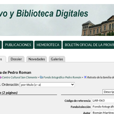
PUBLICACIONES
HEMEROTECA
BOLETÍN OFICIAL DE LA PROV
es
Dossier
Novedades
Galerías
lia de Pedro Roman
Centro Cultural San Clemente
>
Fondo fotográfico Pedro Román
>
Retrato de la familia
0
.
Ordenación
a (2 páginas)
LAR-063
Código de referencia
Fondo fotográf
Fondo/colección
Román Martínez
Autor