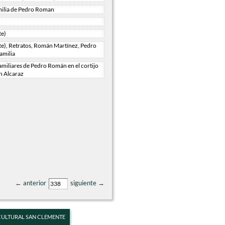
amilia de Pedro Roman
te)
te), Retratos, Román Martínez, Pedro
amilia
familiares de Pedro Román en el cortijo
n Alcaraz
← anterior
siguiente →
 CULTURAL SAN CLEMENTE