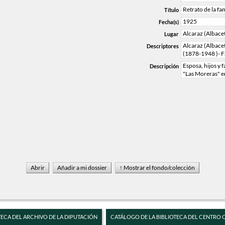
Retrato de la f
Título
1925
Fecha(s)
Alcaraz (Albace
Lugar
Alcaraz (Albace
Descriptores
(1878-1948 )- F
Esposa, hijos y 
Descripción
"Las Moreras" e
TECA DEL ARCHIVO DE LA DIPUTACIÓN
CATÁLOGO DE LA BIBLIOTECA DEL CENTRO