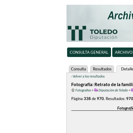
CONSULTA GENERAL
ARCHIVO
Consulta
Resultados
Detall
‹ Volver a los resultados
Fotografía: Retrato de la fami
Fotografías
>
Diputación de Toledo
>
Página
338
de
970
.
Resultados:
97
Fotografí