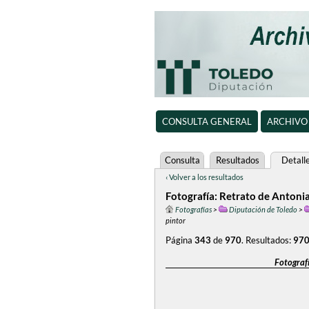
CONSULTA GENERAL
ARCHIVO
Consulta
Resultados
Detall
‹ Volver a los resultados
Fotografía: Retrato de Antonia
Fotografías
>
Diputación de Toledo
>
pintor
Página
343
de
970
.
Resultados:
97
Fotografí