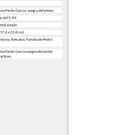
nia Pardo García, suegra del pintor
s del S. XX
tal simple
(17,6 x 23,8 cm)
ntonia, Retratos, Familia de Pedro
nia Pardo García suegra del pintor
artínez