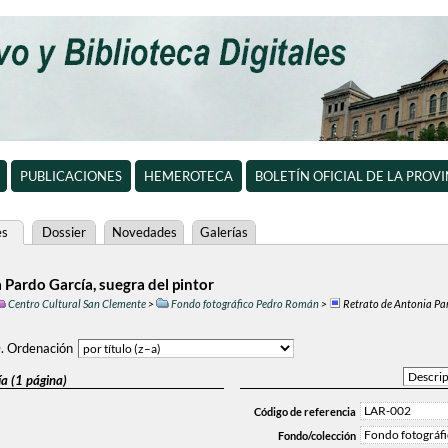
PUBLICACIONES
HEMEROTECA
BOLETÍN OFICIAL DE LA PROV
es
Dossier
Novedades
Galerías
 Pardo García, suegra del pintor
Centro Cultural San Clemente
>
Fondo fotográfico Pedro Román
>
Retrato de Antonia Par
0
.
Ordenación
a (1 página)
LAR-002
Código de referencia
Fondo fotográf
Fondo/colección