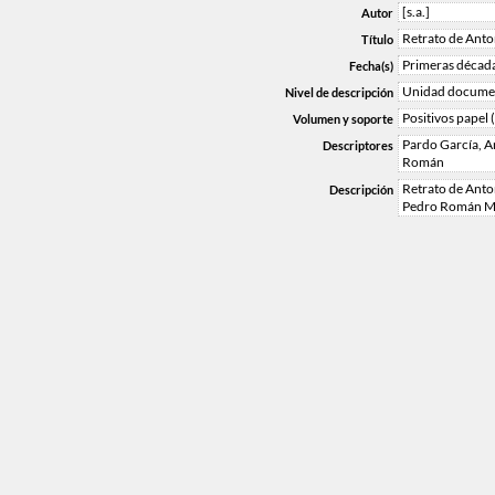
[s.a.]
Autor
Retrato de Anto
Título
Primeras década
Fecha(s)
Unidad documen
Nivel de descripción
Positivos papel 
Volumen y soporte
Pardo García, A
Descriptores
Román
Retrato de Anto
Descripción
Pedro Román M