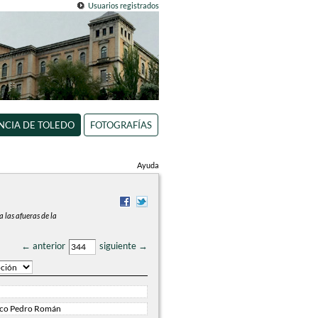
Usuarios registrados
INCIA DE TOLEDO
FOTOGRAFÍAS
Ayuda
 las afueras de la
← anterior
siguiente →
ico Pedro Román