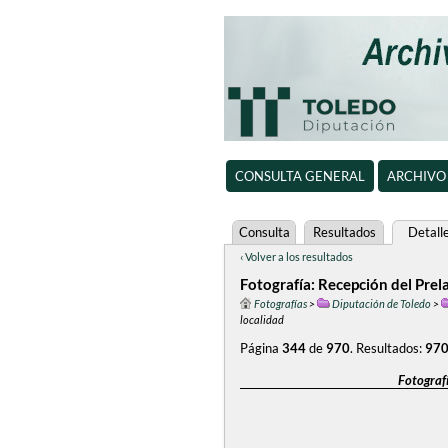
CONSULTA GENERAL
ARCHIVO
Consulta
Resultados
Detall
‹ Volver a los resultados
Fotografía: Recepción del Prela
Fotografías
>
Diputación de Toledo
>
localidad
Página
344
de
970
.
Resultados:
97
Fotografí