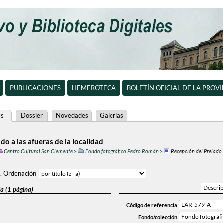
PUBLICACIONES
HEMEROTECA
BOLETÍN OFICIAL DE LA PROV
es
Dossier
Novedades
Galerías
do a las afueras de la localidad
Centro Cultural San Clemente
>
Fondo fotográfico Pedro Román
>
Recepción del Prelado a
0
.
Ordenación
a (1 página)
LAR-579-A
Código de referencia
Fondo fotográf
Fondo/colección