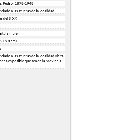
, Pedro (1878-1948)
elado a las afueras de la localidad
s del S. XX
tal simple
6,1 x 8 cm)
s
elado a las afueras de la localidad visita
scena es posible que sea en la provincia