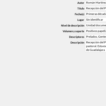
Román Martínez
Autor
Recepción del Pr
Título
Primeras década
Fecha(s)
Sin identificar
Lugar
Unidad documen
Nivel de descripción
Positivos papel(
Volumen y soporte
Prelados, Gente
Descriptores
Recepción del Pr
Descripción
pastoral. Esta e
de Guadalajara