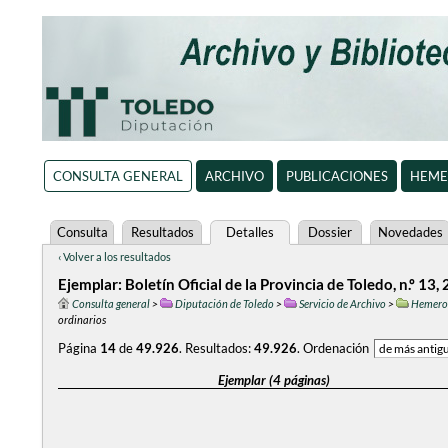
CONSULTA GENERAL
ARCHIVO
PUBLICACIONES
HEME
Consulta
Resultados
Detalles
Dossier
Novedades
‹ Volver a los resultados
Ejemplar: Boletín Oficial de la Provincia de Toledo, n.º 13
Consulta general
>
Diputación de Toledo
>
Servicio de Archivo
>
Hemero
ordinarios
Página
14
de
49.926
.
Resultados:
49.926
.
Ordenación
Ejemplar (4 páginas)