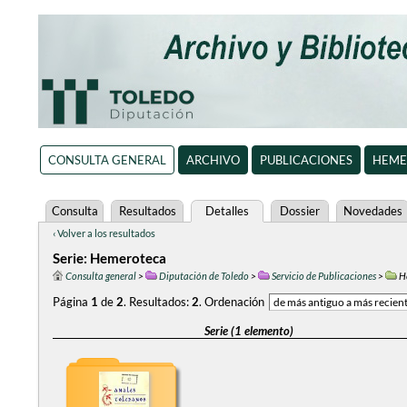
CONSULTA GENERAL
ARCHIVO
PUBLICACIONES
HEME
Consulta
Resultados
Detalles
Dossier
Novedades
‹ Volver a los resultados
Serie: Hemeroteca
Consulta general
>
Diputación de Toledo
>
Servicio de Publicaciones
>
H
Página
1
de
2
.
Resultados:
2
.
Ordenación
Serie (1 elemento)