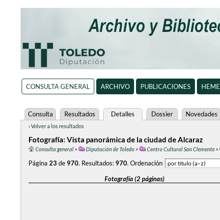
CONSULTA GENERAL
ARCHIVO
PUBLICACIONES
HEME
Consulta
Resultados
Detalles
Dossier
Novedades
‹ Volver a los resultados
Fotografía: Vista panorámica de la ciudad de Alcaraz
Consulta general
>
Diputación de Toledo
>
Centro Cultural San Clemente
>
Página
23
de
970
.
Resultados:
970
.
Ordenación
Fotografía (2 páginas)