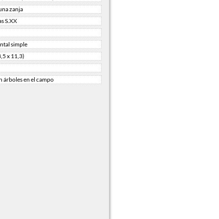
una zanja
as S.XX
tal simple
8,5 x 11,3)
n árboles en el campo