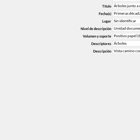
Árboles junto a 
Título
Primeras décad
Fecha(s)
Sin identificar
Lugar
Unidad documen
Nivel de descripción
Positivo papel (
Volumen y soporte
Árboles
Descriptores
Vista camino co
Descripción