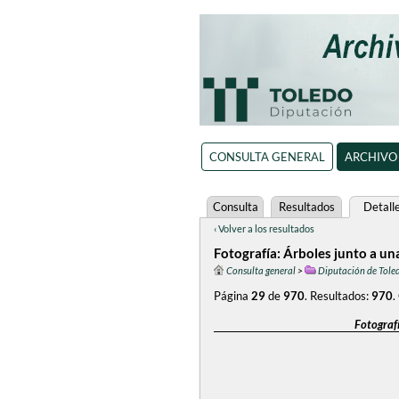
CONSULTA GENERAL
ARCHIVO
Consulta
Resultados
Detall
‹ Volver a los resultados
Fotografía: Árboles junto a un
Consulta general
>
Diputación de Tole
Página
29
de
970
.
Resultados:
970
.
Fotografí