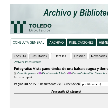
CONSULTA GENERAL
ARCHIVO
PUBLICACIONES
HEME
Consulta
Resultados
Detalles
Dossier
Novedades
‹ Volver a los resultados
Fotografía: Vista panorámica de una balsa de agua y tierr
Consulta general
>
Diputación de Toledo
>
Centro Cultural San Clemente
>
tierras de regadío
Página
40
de
970
.
Resultados:
970
.
Ordenación
Fotografía (2 páginas)