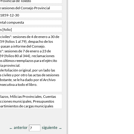
rovincial de Toledo
e sesiones del Consejo Provincial
/ 1859-12-30
ntal compuesta
s [folio]
civiles": sesiones de 4 de enero a 30 de
9 (folios 1 al 79), despacho de los
 pasan a informe del Consejo.
s": sesiones de 7 de enero a 23 de
9 (folios 80 al 344), reclamaciones
s últimos reemplazos para el ejército
ia provincial.
ble foliación original, por un lado las
 civiles y por otro las actas de sesiones
bstante, se le ha dado por el Archivo
nsecutiva a todo el libro.
azos, Milicias Provinciales, Cuentas
ecciones municipales, Presupuestos
partimientos de cargas municipales
← anterior
siguiente →