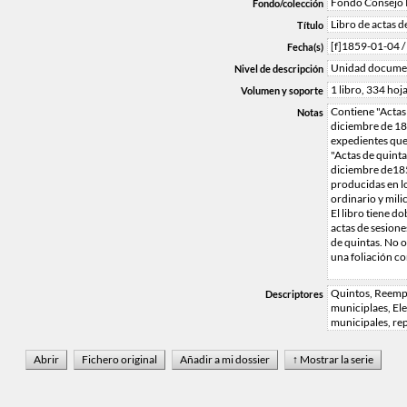
Fondo Consejo P
Fondo/colección
Libro de actas d
Título
[f]1859-01-04 
Fecha(s)
Unidad docume
Nivel de descripción
1 libro, 334 hoja
Volumen y soporte
Contiene "Actas 
Notas
diciembre de 185
expedientes que
"Actas de quinta
diciembre de185
producidas en lo
ordinario y milic
El libro tiene do
actas de sesiones
de quintas. No o
una foliación co
Quintos, Reempl
Descriptores
municiplaes, El
municipales, re