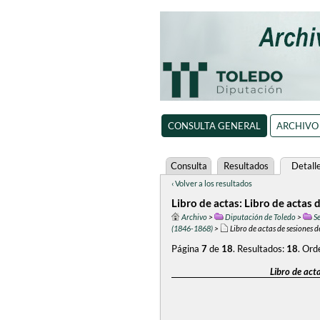
CONSULTA GENERAL
ARCHIVO
Consulta
Resultados
Detall
‹ Volver a los resultados
Libro de actas: Libro de actas 
Archivo
>
Diputación de Toledo
>
S
(1846-1868)
>
Libro de actas de sesiones 
Página
7
de
18
.
Resultados:
18
.
Ord
Libro de act