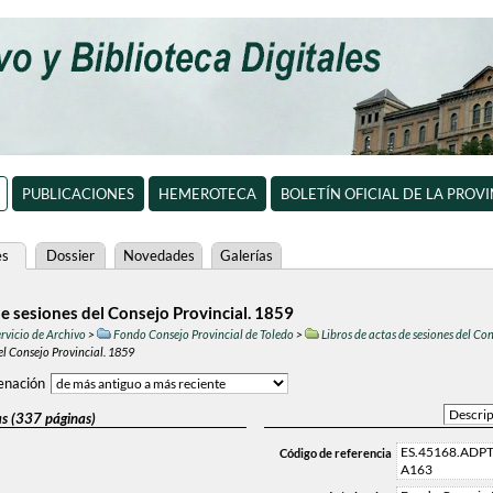
PUBLICACIONES
HEMEROTECA
BOLETÍN OFICIAL DE LA PROV
es
Dossier
Novedades
Galerías
de sesiones del Consejo Provincial. 1859
ervicio de Archivo
>
Fondo Consejo Provincial de Toledo
>
Libros de actas de sesiones del Co
del Consejo Provincial. 1859
enación
as (337 páginas)
ES.45168.ADPTO
Código de referencia
A163