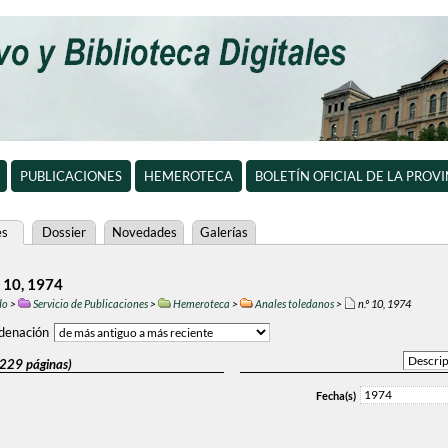
PUBLICACIONES
HEMEROTECA
BOLETÍN OFICIAL DE LA PROV
es
Dossier
Novedades
Galerías
º 10, 1974
do
>
Servicio de Publicaciones
>
Hemeroteca
>
Anales toledanos
>
n.º 10, 1974
denación
(229 páginas)
1974
Fecha(s)