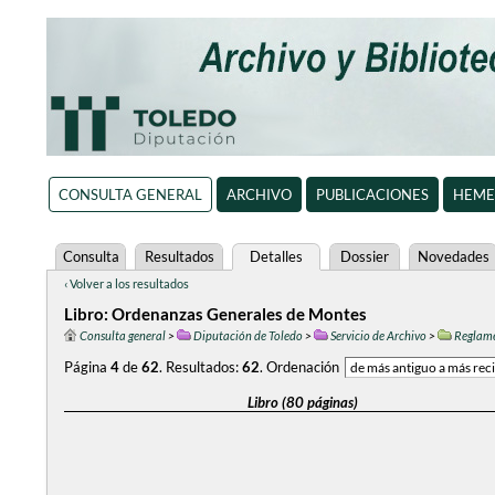
CONSULTA GENERAL
ARCHIVO
PUBLICACIONES
HEME
Consulta
Resultados
Detalles
Dossier
Novedades
‹ Volver a los resultados
Libro: Ordenanzas Generales de Montes
Consulta general
>
Diputación de Toledo
>
Servicio de Archivo
>
Reglame
Página
4
de
62
.
Resultados:
62
.
Ordenación
Libro (80 páginas)