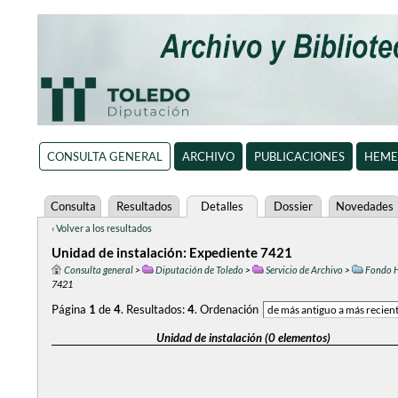
CONSULTA GENERAL
ARCHIVO
PUBLICACIONES
HEME
Consulta
Resultados
Detalles
Dossier
Novedades
‹ Volver a los resultados
Unidad de instalación: Expediente 7421
Consulta general
>
Diputación de Toledo
>
Servicio de Archivo
>
Fondo H
7421
Página
1
de
4
.
Resultados:
4
.
Ordenación
Unidad de instalación (0 elementos)