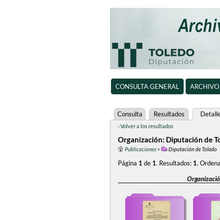
CONSULTA GENERAL
ARCHIVO
Consulta
Resultados
Detall
‹ Volver a los resultados
Organización: Diputación de T
Publicaciones
>
Diputación de Toledo
Página
1
de
1
.
Resultados:
1
.
Ordena
Organizació