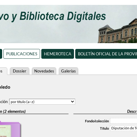
PUBLICACIONES
HEMEROTECA
BOLETÍN OFICIAL DE LA PROV
es
Dossier
Novedades
Galerías
oledo
ción
n (2 elementos)
Descr
Fondo/colección
Diputación de T
Título