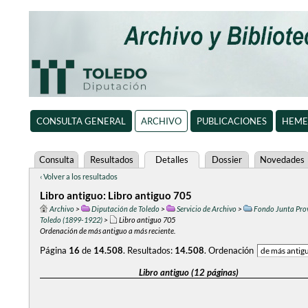
CONSULTA GENERAL
ARCHIVO
PUBLICACIONES
HEME
Consulta
Resultados
Detalles
Dossier
Novedades
‹ Volver a los resultados
Libro antiguo: Libro antiguo 705
Archivo
>
Diputación de Toledo
>
Servicio de Archivo
>
Fondo Junta Prov
Toledo (1899-1922)
>
Libro antiguo 705
Ordenación de más antiguo a más reciente.
Página
16
de
14.508
.
Resultados:
14.508
.
Ordenación
Libro antiguo (12 páginas)