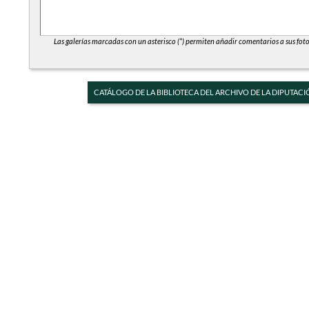
Las galerías marcadas con un asterisco (*) permiten añadir comentarios a sus foto
CATÁLOGO DE LA BIBLIOTECA DEL ARCHIVO DE LA DIPUTACI