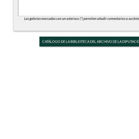
Las galerías marcadas con un asterisco (*) permiten añadir comentarios a sus foto
CATÁLOGO DE LA BIBLIOTECA DEL ARCHIVO DE LA DIPUTACI