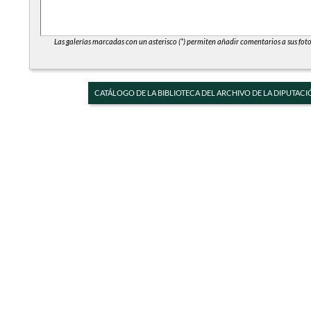
Las galerías marcadas con un asterisco (*) permiten añadir comentarios a sus foto
CATÁLOGO DE LA BIBLIOTECA DEL ARCHIVO DE LA DIPUTACI