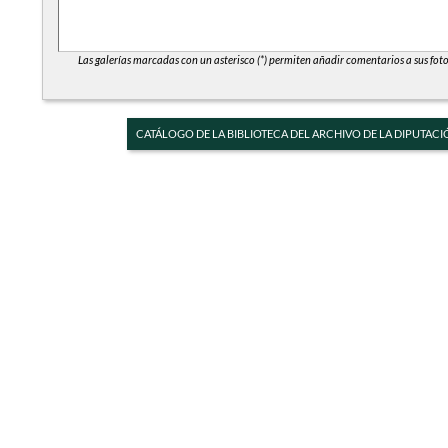
Las galerías marcadas con un asterisco (*) permiten añadir comentarios a sus foto
CATÁLOGO DE LA BIBLIOTECA DEL ARCHIVO DE LA DIPUTACI