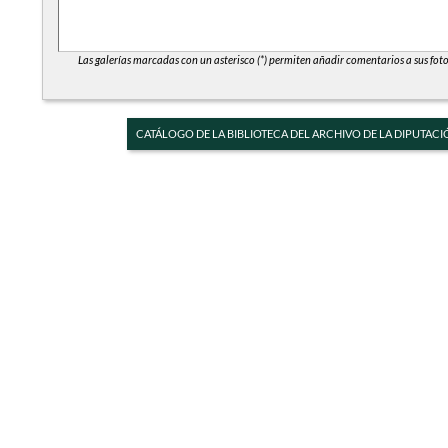
Las galerías marcadas con un asterisco (*) permiten añadir comentarios a sus foto
CATÁLOGO DE LA BIBLIOTECA DEL ARCHIVO DE LA DIPUTACI