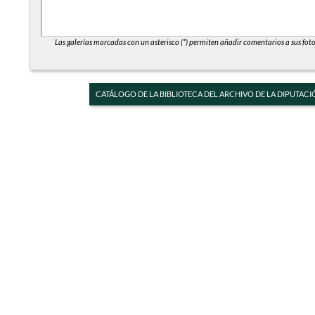
Las galerías marcadas con un asterisco (*) permiten añadir comentarios a sus foto
CATÁLOGO DE LA BIBLIOTECA DEL ARCHIVO DE LA DIPUTACI