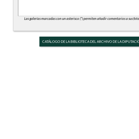
Las galerías marcadas con un asterisco (*) permiten añadir comentarios a sus foto
CATÁLOGO DE LA BIBLIOTECA DEL ARCHIVO DE LA DIPUTACI