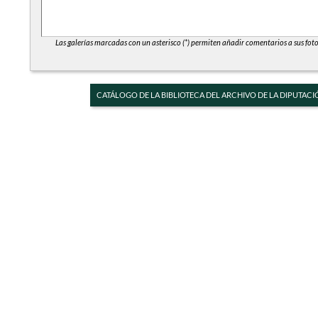
Las galerías marcadas con un asterisco (*) permiten añadir comentarios a sus foto
CATÁLOGO DE LA BIBLIOTECA DEL ARCHIVO DE LA DIPUTACI