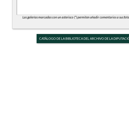
Las galerías marcadas con un asterisco (*) permiten añadir comentarios a sus foto
CATÁLOGO DE LA BIBLIOTECA DEL ARCHIVO DE LA DIPUTACI