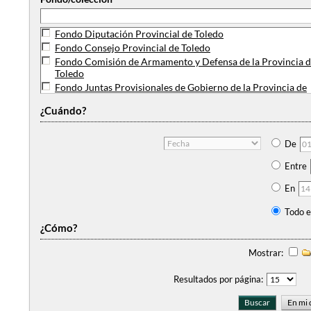
Fondo Diputación Provincial de Toledo
Fondo Consejo Provincial de Toledo
Fondo Comisión de Armamento y Defensa de la Provincia 
Toledo
Fondo Juntas Provisionales de Gobierno de la Provincia de
Toledo
¿Cuándo?
Colección planos de la Intendencia de la Provincia de Toled
Fondo Comisión de Revisión de Agravios de Toledo y su par
Fondo Hospital de Santa Cruz de Niños Expósitos de Toledo
De
Fondo Junta Provincial del Censo Electoral de Toledo
Entre
En
Todo e
¿Cómo?
Mostrar:
Resultados por página: