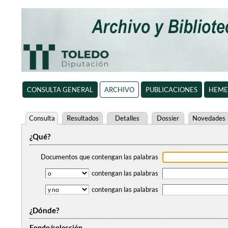
CONSULTA GENERAL
ARCHIVO
PUBLICACIONES
HEME
Consulta
Resultados
Detalles
Dossier
Novedades
¿Qué?
Documentos que contengan
las palabras
contengan
las palabras
contengan
las palabras
¿Dónde?
Fondo/colección