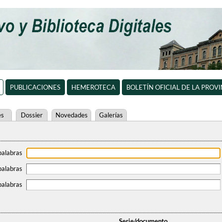
PUBLICACIONES
HEMEROTECA
BOLETÍN OFICIAL DE LA PROV
es
Dossier
Novedades
Galerías
palabras
palabras
palabras
Serie/documento