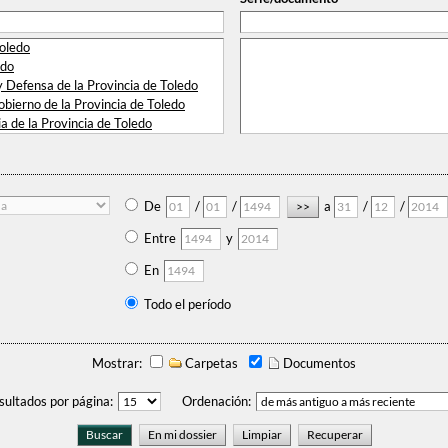
Toledo
edo
Defensa de la Provincia de Toledo
bierno de la Provincia de Toledo
a de la Provincia de Toledo
gravios de Toledo y su partido
 Niños Expósitos de Toledo
 Electoral de Toledo
De
/
/
a
/
/
Entre
y
En
Todo el período
Mostrar:
Carpetas
Documentos
sultados por página:
Ordenación: