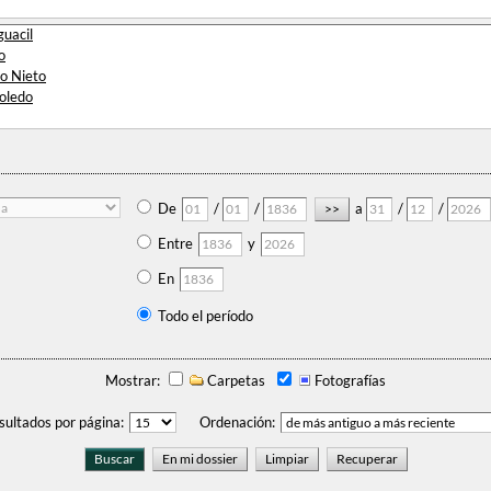
guacil
o
no Nieto
Toledo
De
/
/
a
/
/
Entre
y
En
Todo el período
Mostrar:
Carpetas
Fotografías
sultados por página:
Ordenación: