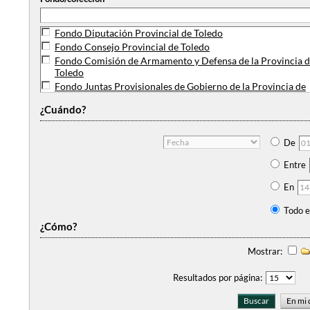
Fondo Diputación Provincial de Toledo
Fondo Consejo Provincial de Toledo
Fondo Comisión de Armamento y Defensa de la Provincia 
Toledo
Fondo Juntas Provisionales de Gobierno de la Provincia de
Toledo
¿Cuándo?
Colección planos de la Intendencia de la Provincia de Toled
Fondo Comisión de Revisión de Agravios de Toledo y su par
Fondo Hospital de Santa Cruz de Niños Expósitos de Toledo
De
Fondo Junta Provincial del Censo Electoral de Toledo
Entre
En
Todo e
¿Cómo?
Mostrar:
Resultados por página: