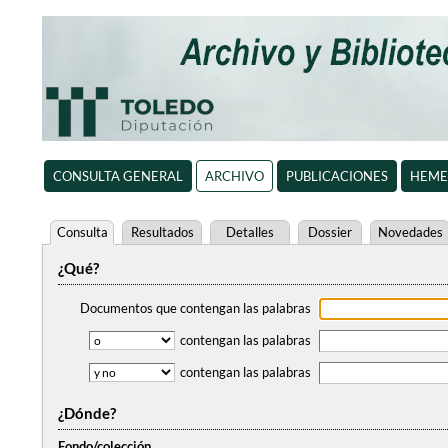
CONSULTA GENERAL
ARCHIVO
PUBLICACIONES
HEME
Consulta
Resultados
Detalles
Dossier
Novedades
¿Qué?
Documentos que contengan
las palabras
contengan
las palabras
contengan
las palabras
¿Dónde?
Fondo/colección