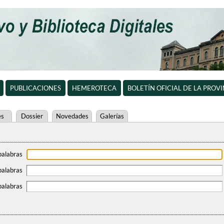
PUBLICACIONES
HEMEROTECA
BOLETÍN OFICIAL DE LA PROV
es
Dossier
Novedades
Galerías
palabras
palabras
palabras