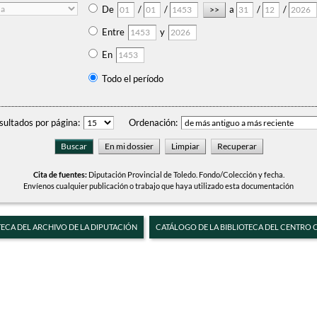
De
/
/
a
/
/
Entre
y
En
Todo el período
sultados por página:
Ordenación:
Cita de fuentes:
Diputación Provincial de Toledo. Fondo/Colección y fecha.
Envíenos cualquier publicación o trabajo que haya utilizado esta documentación
TECA DEL ARCHIVO DE LA DIPUTACIÓN
CATÁLOGO DE LA BIBLIOTECA DEL CENTRO