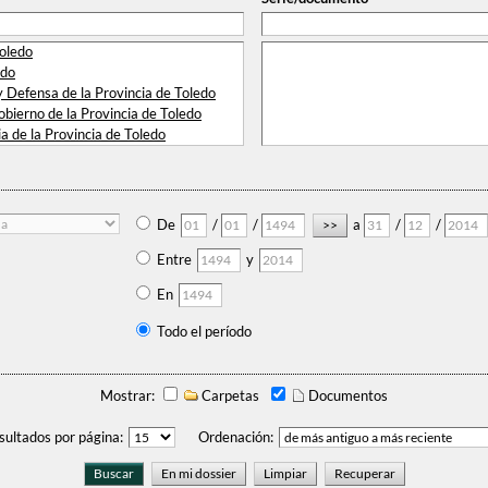
Toledo
edo
Defensa de la Provincia de Toledo
bierno de la Provincia de Toledo
a de la Provincia de Toledo
gravios de Toledo y su partido
 Niños Expósitos de Toledo
 Electoral de Toledo
De
/
/
a
/
/
Entre
y
En
Todo el período
Mostrar:
Carpetas
Documentos
sultados por página:
Ordenación: