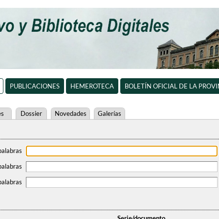
PUBLICACIONES
HEMEROTECA
BOLETÍN OFICIAL DE LA PROV
es
Dossier
Novedades
Galerías
palabras
palabras
palabras
Serie/documento