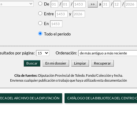
De
/
/
a
/
/
Entre
y
En
Todo el período
sultados por página:
Ordenación:
Cita de fuentes:
Diputación Provincial de Toledo. Fondo/Colección y fecha.
Envíenos cualquier publicación o trabajo que haya utilizado esta documentación
TECA DEL ARCHIVO DE LA DIPUTACIÓN
CATÁLOGO DE LA BIBLIOTECA DEL CENTRO