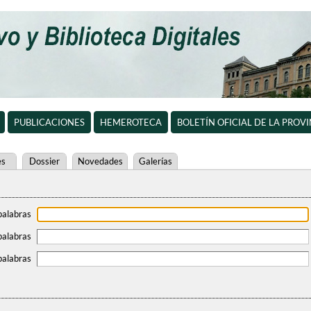
PUBLICACIONES
HEMEROTECA
BOLETÍN OFICIAL DE LA PROV
es
Dossier
Novedades
Galerías
palabras
palabras
palabras