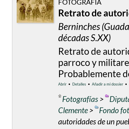
FOTOGRAFÍA
Retrato de autor
Berninches (Guada
décadas S.XX)
Retrato de autori
parroco y militare
Probablemente de
Abrir
•
Detalles
•
Añadir a mi dossier
•
Fotografías
>
Diput
Clemente
>
Fondo fo
autoridades de un pue