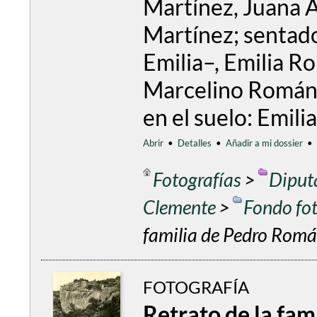
Martínez, Juana 
Martínez; sentado
Emilia–, Emilia R
Marcelino Román 
en el suelo: Emil
Abrir
•
Detalles
•
Añadir a mi dossier
•
Fotografías
>
Diput
Clemente
>
Fondo fo
familia de Pedro Rom
FOTOGRAFÍA
Retrato de la fa