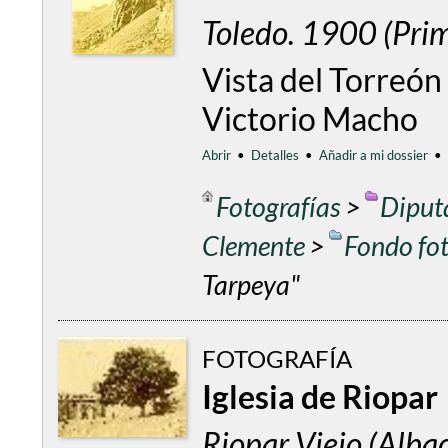
Toledo. 1900 (Pri
Vista del Torreón
Victorio Macho
Abrir
•
Detalles
•
Añadir a mi dossier
•
Fotografías
>
Diput
Clemente
>
Fondo fo
Tarpeya"
FOTOGRAFÍA
Iglesia de Riopar
Riopar Viejo (Alb