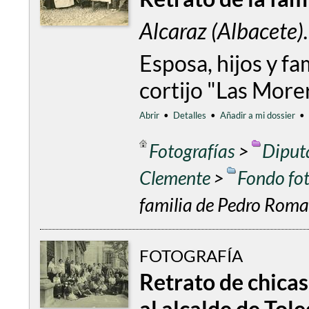
Alcaraz (Albacete
Esposa, hijos y f
cortijo "Las More
Abrir
•
Detalles
•
Añadir a mi dossier
•
Fotografías
>
Diput
Clemente
>
Fondo fo
familia de Pedro Rom
FOTOGRAFÍA
Retrato de chicas