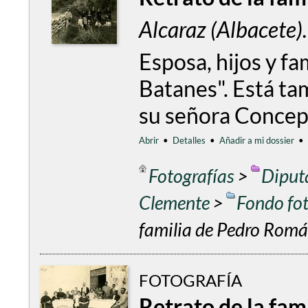
Alcaraz (Albacete
Esposa, hijos y f
Batanes". Está t
su señora Concep
Abrir
•
Detalles
•
Añadir a mi dossier
•
Fotografías
>
Diput
Clemente
>
Fondo fo
familia de Pedro Rom
FOTOGRAFÍA
Retrato de la fa