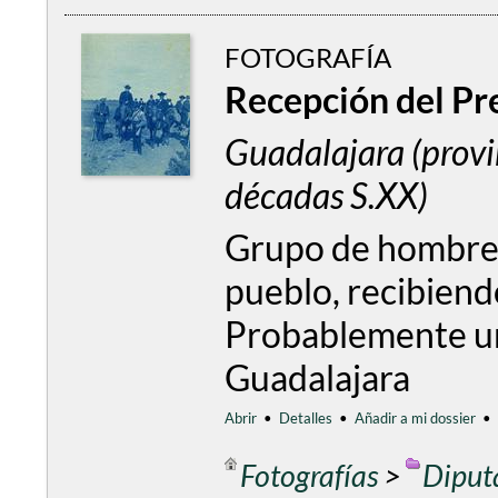
FOTOGRAFÍA
Recepción del Pre
Guadalajara (prov
décadas S.XX)
Grupo de hombres 
pueblo, recibiendo
Probablemente un 
Guadalajara
Abrir
•
Detalles
•
Añadir a mi dossier
•
Fotografías
>
Diput