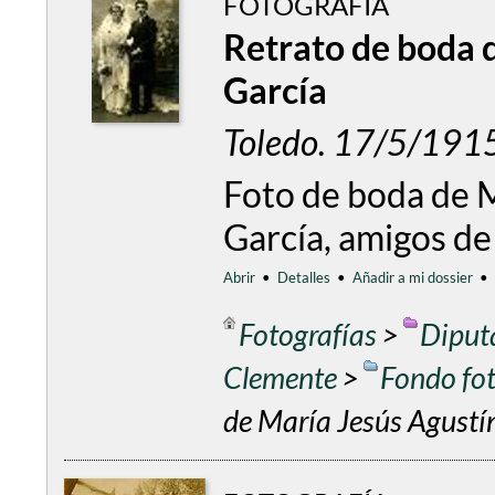
FOTOGRAFÍA
Retrato de boda d
García
Toledo. 17/5/191
Foto de boda de M
García, amigos de
Abrir
•
Detalles
•
Añadir a mi dossier
•
Fotografías
>
Diput
Clemente
>
Fondo fo
de María Jesús Agustín