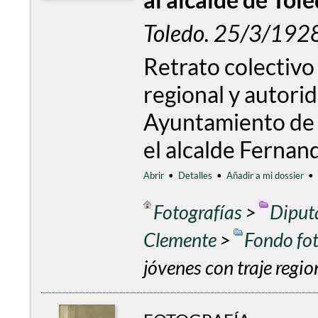
al alcalde de Tol
Toledo. 25/3/1928
Retrato colectivo 
regional y autorid
Ayuntamiento de T
el alcalde Fernan
Abrir
•
Detalles
•
Añadir a mi dossier
•
Fotografías
>
Diput
Clemente
>
Fondo fo
jóvenes con traje regio