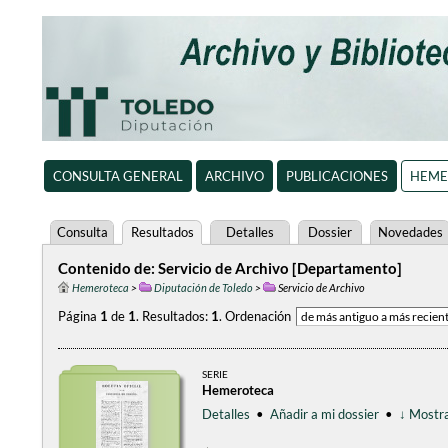
CONSULTA GENERAL
ARCHIVO
PUBLICACIONES
HEME
Consulta
Resultados
Detalles
Dossier
Novedades
Contenido de: Servicio de Archivo [Departamento]
Hemeroteca
>
Diputación de Toledo
>
Servicio de Archivo
Página
1
de
1
.
Resultados:
1
.
Ordenación
SERIE
Hemeroteca
Detalles
•
Añadir a mi dossier
•
↓ Mostra