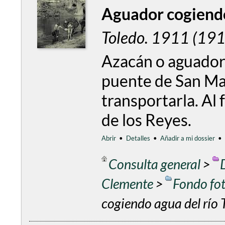
Aguador cogiendo
Toledo. 1911 (19
Azacán o aguador 
puente de San Mar
transportarla. Al
de los Reyes.
Abrir
•
Detalles
•
Añadir a mi dossier
•
Consulta general
>
Clemente
>
Fondo fo
cogiendo agua del río 