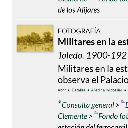
de los Alijares
FOTOGRAFÍA
Militares en la es
Toledo. 1900-1929
Militares en la es
observa el Palaci
Abrir
•
Detalles
•
Añadir a mi dossier
•
Consulta general
>
Clemente
>
Fondo fo
estación del ferrocarril