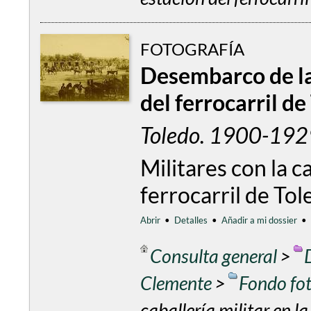
FOTOGRAFÍA
Desembarco de la 
del ferrocarril de
Toledo. 1900-1929
Militares con la c
ferrocarril de Tol
Abrir
•
Detalles
•
Añadir a mi dossier
•
Consulta general
>
Clemente
>
Fondo fo
caballería militar en la