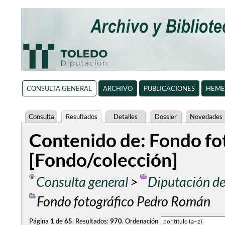
CONSULTA GENERAL
ARCHIVO
PUBLICACIONES
HEME
Consulta
Resultados
Detalles
Dossier
Novedades
Contenido de: Fondo fo
[Fondo/colección]
Consulta general
>
Diputación de
Fondo fotográfico Pedro Román
Página
1
de
65
.
Resultados:
970
.
Ordenación