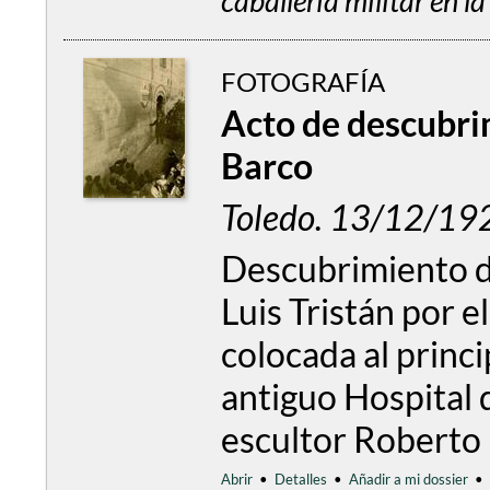
caballería militar en la
FOTOGRAFÍA
Acto de descubrim
Barco
Toledo. 13/12/19
Descubrimiento de
Luis Tristán por e
colocada al princi
antiguo Hospital 
escultor Roberto 
Abrir
•
Detalles
•
Añadir a mi dossier
•