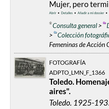
Mujer, pero term
Abrir
•
Detalles
•
Añadir a mi dossier
•
Consulta general
>
>
Colección fotográf
Femeninas de Acción C
FOTOGRAFÍA
ADPTO_LMN_F_1366
Toledo. Homenaje
aires".
Toledo. 1925-193