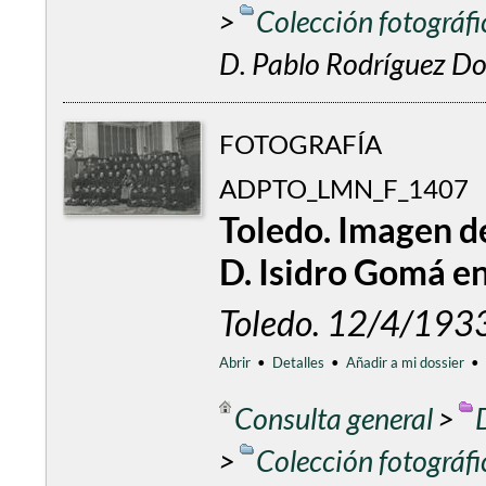
>
Colección fotográf
D. Pablo Rodríguez Dor
FOTOGRAFÍA
ADPTO_LMN_F_1407
Toledo. Imagen d
D. Isidro Gomá e
Toledo. 12/4/193
Abrir
•
Detalles
•
Añadir a mi dossier
•
Consulta general
>
>
Colección fotográf