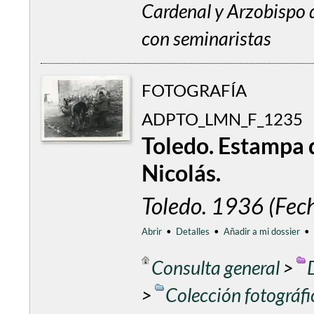
Cardenal y Arzobispo 
con seminaristas
FOTOGRAFÍA
ADPTO_LMN_F_1235
Toledo. Estampa d
Nicolás.
Toledo. 1936 (Fec
Abrir
•
Detalles
•
Añadir a mi dossier
•
Consulta general
>
>
Colección fotográf