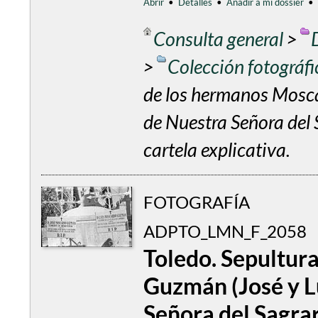
Abrir
•
Detalles
•
Añadir a mi dossier
•
Consulta general
>
>
Colección fotográf
de los hermanos Mosca
de Nuestra Señora del 
cartela explicativa.
FOTOGRAFÍA
ADPTO_LMN_F_2058
Toledo. Sepultur
Guzmán (José y L
Señora del Sagrar