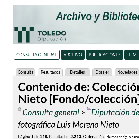
CONSULTA GENERAL
ARCHIVO
PUBLICACIONES
HEME
Consulta
Resultados
Detalles
Dossier
Novedades
Contenido de: Colecció
Nieto [Fondo/colección
Consulta general
>
Diputación de
fotográfica Luis Moreno Nieto
Página
1
de
148
.
Resultados:
2.213
.
Ordenación