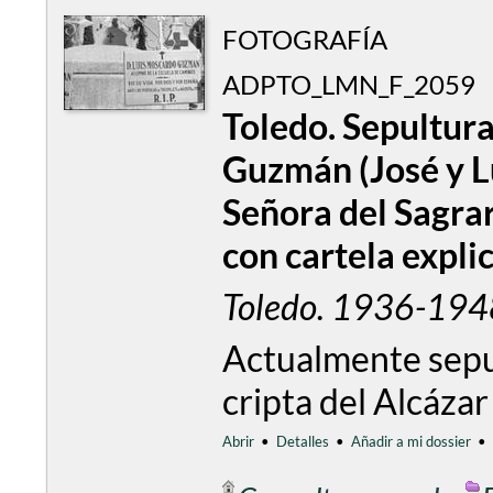
FOTOGRAFÍA
ADPTO_LMN_F_2059
Toledo. Sepultur
Guzmán (José y L
Señora del Sagrar
con cartela explic
Toledo. 1936-194
Actualmente sepu
cripta del Alcáza
Abrir
•
Detalles
•
Añadir a mi dossier
•