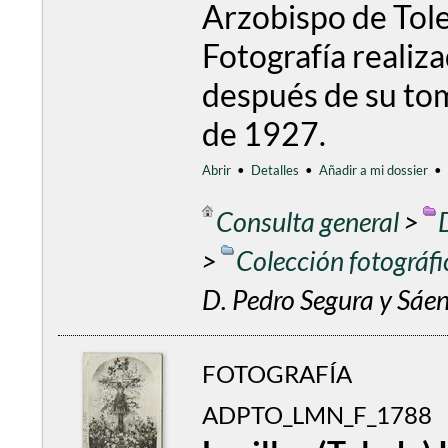
Arzobispo de Tol
Fotografía realiz
después de su tom
de 1927.
Abrir
•
Detalles
•
Añadir a mi dossier
•
Consulta general
>
>
Colección fotográf
D. Pedro Segura y Sáen
FOTOGRAFÍA
ADPTO_LMN_F_1788