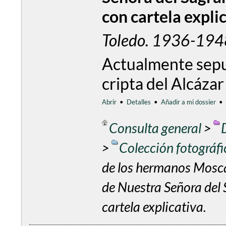
con cartela explic
Toledo. 1936-194
Actualmente sepu
cripta del Alcáza
Abrir
•
Detalles
•
Añadir a mi dossier
•
Consulta general
>
>
Colección fotográf
de los hermanos Mosca
de Nuestra Señora del 
cartela explicativa.