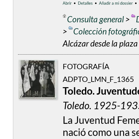
Abrir
•
Detalles
•
Añadir a mi dossier
•
Consulta general
>
>
Colección fotográf
Alcázar desde la plaza
FOTOGRAFÍA
ADPTO_LMN_F_1365
Toledo. Juventud
Toledo. 1925-193
La Juventud Femen
nació como una se