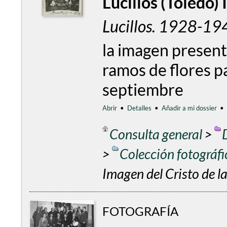
Lucillos (Toledo)
Lucillos. 1928-19
la imagen present
ramos de flores p
septiembre
Abrir
•
Detalles
•
Añadir a mi dossier
•
Consulta general
>
>
Colección fotográf
Imagen del Cristo de l
FOTOGRAFÍA