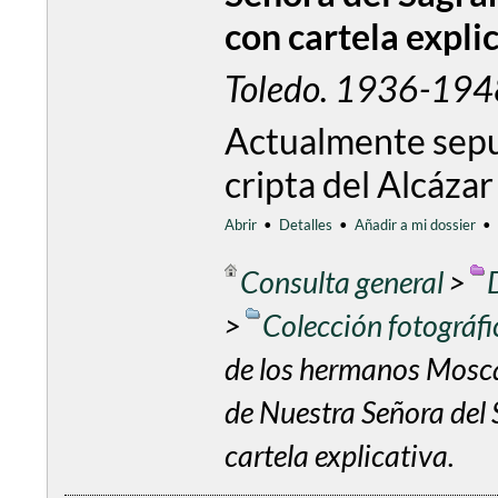
con cartela explic
Toledo. 1936-194
Actualmente sepu
cripta del Alcáza
Abrir
•
Detalles
•
Añadir a mi dossier
•
Consulta general
>
>
Colección fotográf
de los hermanos Mosca
de Nuestra Señora del 
cartela explicativa.