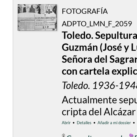
FOTOGRAFÍA
ADPTO_LMN_F_2059
Toledo. Sepultur
Guzmán (José y L
Señora del Sagrar
con cartela explic
Toledo. 1936-194
Actualmente sepu
cripta del Alcáza
Abrir
•
Detalles
•
Añadir a mi dossier
•