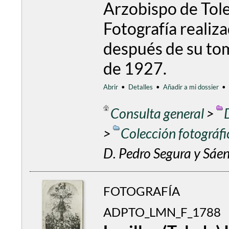
Arzobispo de Tol
Fotografía realiz
después de su tom
de 1927.
Abrir
•
Detalles
•
Añadir a mi dossier
•
Consulta general
>
>
Colección fotográf
D. Pedro Segura y Sáen
FOTOGRAFÍA
ADPTO_LMN_F_1788