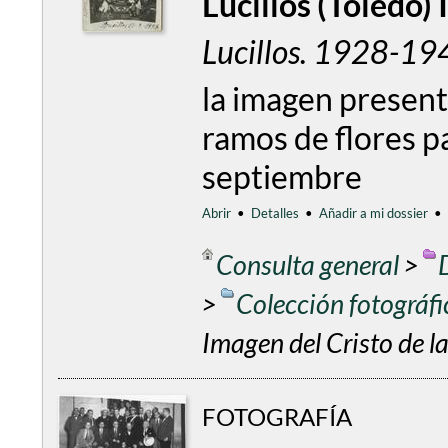
Lucillos (Toledo)
Lucillos. 1928-19
la imagen present
ramos de flores p
septiembre
Abrir
•
Detalles
•
Añadir a mi dossier
•
Consulta general
>
>
Colección fotográf
Imagen del Cristo de l
FOTOGRAFÍA