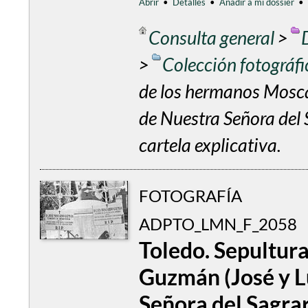
Abrir
•
Detalles
•
Añadir a mi dossier
•
Consulta general
>
>
Colección fotográf
de los hermanos Mosca
de Nuestra Señora del 
cartela explicativa.
FOTOGRAFÍA
ADPTO_LMN_F_2058
Toledo. Sepultur
Guzmán (José y L
Señora del Sagrar