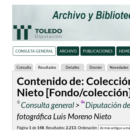
CONSULTA GENERAL
ARCHIVO
PUBLICACIONES
HEME
Consulta
Resultados
Detalles
Dossier
Novedades
Contenido de: Colecció
Nieto [Fondo/colección
Consulta general
>
Diputación de
fotográfica Luis Moreno Nieto
Página
1
de
148
.
Resultados:
2.213
.
Ordenación