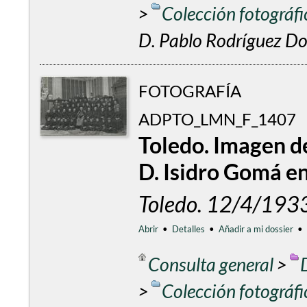
>
Colección fotográf
D. Pablo Rodríguez Dor
FOTOGRAFÍA
ADPTO_LMN_F_1407
Toledo. Imagen d
D. Isidro Gomá e
Toledo. 12/4/193
Abrir
•
Detalles
•
Añadir a mi dossier
•
Consulta general
>
>
Colección fotográf