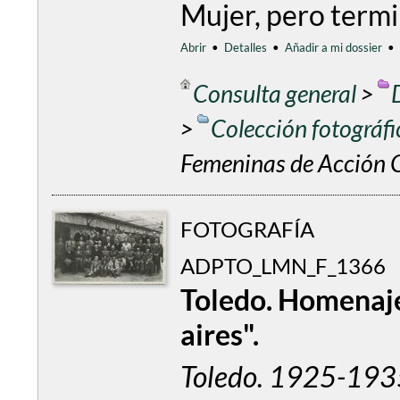
Mujer, pero term
Abrir
•
Detalles
•
Añadir a mi dossier
•
Consulta general
>
>
Colección fotográf
Femeninas de Acción C
FOTOGRAFÍA
ADPTO_LMN_F_1366
Toledo. Homenaje
aires".
Toledo. 1925-193