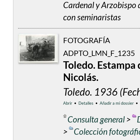
Cardenal y Arzobispo 
con seminaristas
FOTOGRAFÍA
ADPTO_LMN_F_1235
Toledo. Estampa d
Nicolás.
Toledo. 1936 (Fec
Abrir
•
Detalles
•
Añadir a mi dossier
•
Consulta general
>
>
Colección fotográf