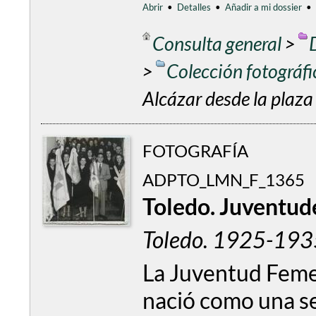
Abrir
•
Detalles
•
Añadir a mi dossier
•
Consulta general
>
>
Colección fotográf
Alcázar desde la plaza
FOTOGRAFÍA
ADPTO_LMN_F_1365
Toledo. Juventud
Toledo. 1925-193
La Juventud Femen
nació como una se