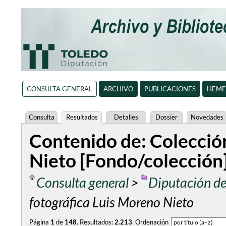
CONSULTA GENERAL
ARCHIVO
PUBLICACIONES
HEME
Consulta
Resultados
Detalles
Dossier
Novedades
Contenido de: Colecció
Nieto [Fondo/colección
Consulta general
>
Diputación de
fotográfica Luis Moreno Nieto
Página
1
de
148
.
Resultados:
2.213
.
Ordenación