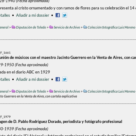
1928-1940 (Fecha aproximada)
resenta al cristo ornamentado y con ramos de flores para su celebración el 14
talles
•
Añadir a mi dossier
•
eneral
>
Diputación de Toledo
>
Servicio de Archivo
>
Colección fotográfica Luis Moreno
F_1661
nión de músicos con el maestro Jacinto Guerrero en la Venta de Aires, con car
29-1950 (Fecha aproximada)
cada en el diario ABC en 1929
talles
•
Añadir a mi dossier
•
eneral
>
Diputación de Toledo
>
Servicio de Archivo
>
Colección fotográfica Luis Moreno
o Guerrero en la Venta de Aires, con cartela explicativa
F_1979
agen de D. Pablo Rodríguez Dorado, periodista y fotógrafo profesional
30-1939 (Fecha aproximada)