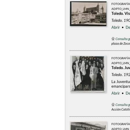
FOTOGRAFÍA
ADPTO_LMN_
Toledo. Vis
Toledo. 19
Abrir
•
De
Consulta g
plaza de Zoco
FOTOGRAFÍA
ADPTO_LMN_
Toledo. Ju
Toledo. 19
La Juventud
emancipars
Abrir
•
De
Consulta g
Acción Católi
FOTOGRAFÍA
ADPTO_LMN_