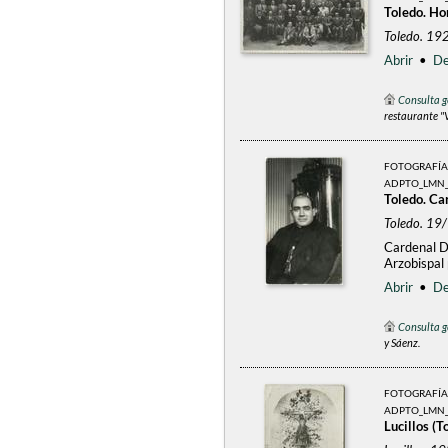
Toledo. Ho
Toledo. 19
Abrir
•
De
Consulta g
restaurante "V
FOTOGRAFÍA
ADPTO_LMN_
Toledo. Ca
Toledo. 1
Cardenal D
Arzobispal
Abrir
•
De
Consulta g
y Sáenz.
FOTOGRAFÍA
ADPTO_LMN_
Lucillos (T