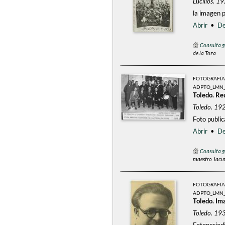
Lucillos. 
la imagen p
Abrir
•
De
Consulta g
de la Toza
FOTOGRAFÍA
ADPTO_LMN_
Toledo. Reu
Toledo. 19
Foto publi
Abrir
•
De
Consulta g
maestro Jacint
FOTOGRAFÍA
ADPTO_LMN_
Toledo. Im
Toledo. 19