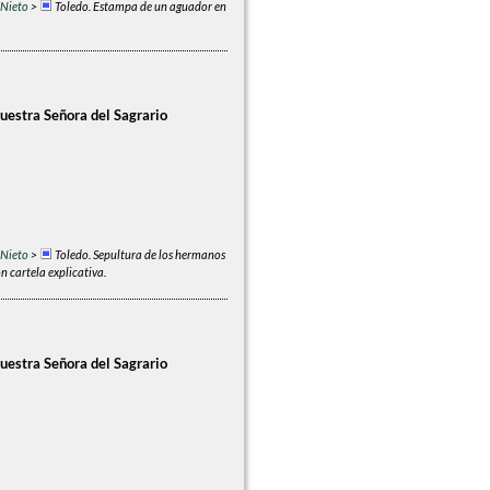
 Nieto
>
Toledo. Estampa de un aguador en
uestra Señora del Sagrario
 Nieto
>
Toledo. Sepultura de los hermanos
n cartela explicativa.
uestra Señora del Sagrario