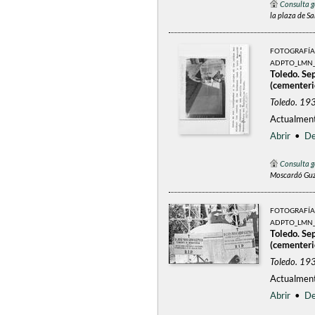
Consulta g
la plaza de Sa
FOTOGRAFÍA
ADPTO_LMN_
Toledo. Se
(cementerio
Toledo. 19
Actualment
Abrir
•
De
Consulta g
Moscardó Guzm
FOTOGRAFÍA
ADPTO_LMN_
Toledo. Se
(cementerio
Toledo. 19
Actualment
Abrir
•
De