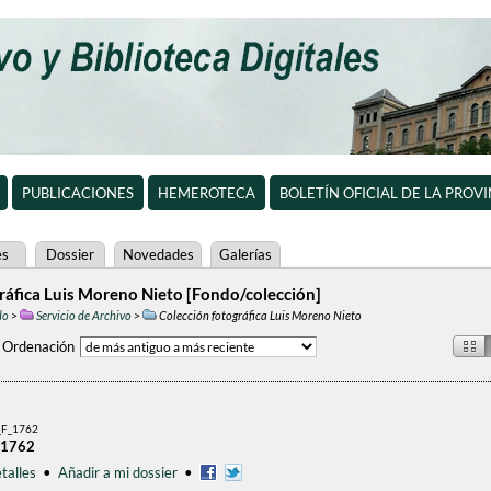
PUBLICACIONES
HEMEROTECA
BOLETÍN OFICIAL DE LA PROV
es
Dossier
Novedades
Galerías
ráfica Luis Moreno Nieto [Fondo/colección]
do
>
Servicio de Archivo
>
Colección fotográfica Luis Moreno Nieto
Ordenación
F_1762
 1762
talles
•
Añadir a mi dossier
•