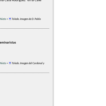
afía Casa Rodríguez" en la Calle
 Nieto
>
Toledo. Imagen de D. Pablo
seminaristas
 Nieto
>
Toledo. Imagen del Cardenal y