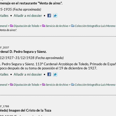
menaje en el restaurante "Venta de aires".
25-1935 (Fecha aproximada)
talles
•
Añadir a mi dossier
•
eneral
>
Diputación de Toledo
>
Servicio de Archivo
>
Colección fotográfica Luis Moreno
enta de aires".
F_2037
rdenal D. Pedro Segura y Sáenz.
9/12/1927–31/12/1928 (Fecha aproximada)
. Pedro Segura y Sáenz. 113º Cardenal-Arzobispo de Toledo, Primado de España.
 poco después de su toma de posesión el 19 de diciembre de 1927.
talles
•
Añadir a mi dossier
•
eneral
>
Diputación de Toledo
>
Servicio de Archivo
>
Colección fotográfica Luis Moreno
F_1788
oledo) Imagen del Cristo de la Toza