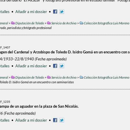
sta del diario "El Alcázar" y fotógrafo profesional en el estudio familiar "Fotogr
talles
•
Añadir a mi dossier
•
eneral
>
Diputación de Toledo
>
Servicio de Archivo
>
Colección fotográfica Luis Moreno
ado, periodista y fotógrafo profesional
F_1407
agen del Cardenal y Arzobispo de Toledo D. Isidro Gomá en un encuentro con 
/4/1933–22/8/1940 (Fecha aproximada)
talles
•
Añadir a mi dossier
•
eneral
>
Diputación de Toledo
>
Servicio de Archivo
>
Colección fotográfica Luis Moreno
Toledo D. Isidro Gomá en un encuentro con seminaristas
F_1235
tampa de un aguador en la plaza de San Nicolás.
36 (Fecha aproximada)
talles
•
Añadir a mi dossier
•