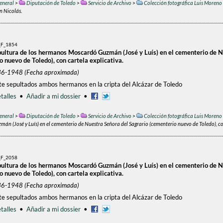
eneral
>
Diputación de Toledo
>
Servicio de Archivo
>
Colección fotográfica Luis Moreno
n Nicolás.
F_1854
pultura de los hermanos Moscardó Guzmán (José y Luís) en el cementerio de N
 nuevo de Toledo), con cartela explicativa.
36-1948 (Fecha aproximada)
e sepultados ambos hermanos en la cripta del Alcázar de Toledo
talles
•
Añadir a mi dossier
•
eneral
>
Diputación de Toledo
>
Servicio de Archivo
>
Colección fotográfica Luis Moreno
án (José y Luís) en el cementerio de Nuestra Señora del Sagrario (cementerio nuevo de Toledo), co
F_2058
pultura de los hermanos Moscardó Guzmán (José y Luís) en el cementerio de N
 nuevo de Toledo), con cartela explicativa.
36-1948 (Fecha aproximada)
e sepultados ambos hermanos en la cripta del Alcázar de Toledo
talles
•
Añadir a mi dossier
•