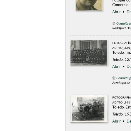
Fotoperiodi
Comercio
Abrir
•
De
Consulta g
Rodríguez Dor
FOTOGRAFÍA
ADPTO_LMN_
Toledo. Im
Toledo. 12
Abrir
•
De
Consulta g
Arzobispo de 
FOTOGRAFÍA
ADPTO_LMN_
Toledo. Es
Toledo. 19
Abrir
•
De