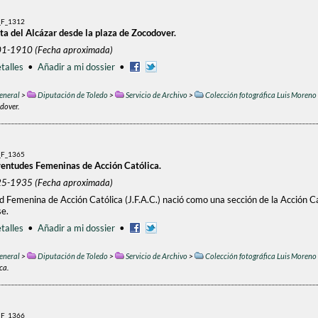
F_1312
ta del Alcázar desde la plaza de Zocodover.
01-1910 (Fecha aproximada)
talles
•
Añadir a mi dossier
•
eneral
>
Diputación de Toledo
>
Servicio de Archivo
>
Colección fotográfica Luis Moreno
dover.
F_1365
ventudes Femeninas de Acción Católica.
25-1935 (Fecha aproximada)
 Femenina de Acción Católica (J.F.A.C.) nació como una sección de la Acción Ca
e.
talles
•
Añadir a mi dossier
•
eneral
>
Diputación de Toledo
>
Servicio de Archivo
>
Colección fotográfica Luis Moreno
ca.
F_1366