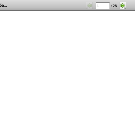
Ordenanzas para el Régimen del Santo Hospital de la Caridad de esta villa de Talavera de la Reina, aprobadas por el Real y Supremo Consejo de Castilla en 14 de noviembre de 1831
/
28