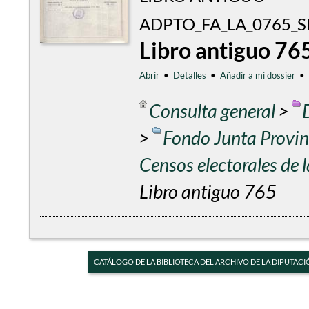
ADPTO_FA_LA_0765_S
Libro antiguo 76
Abrir
•
Detalles
•
Añadir a mi dossier
•
Consulta general
>
>
Fondo Junta Provinc
Censos electorales de
Libro antiguo 765
CATÁLOGO DE LA BIBLIOTECA DEL ARCHIVO DE LA DIPUTACI